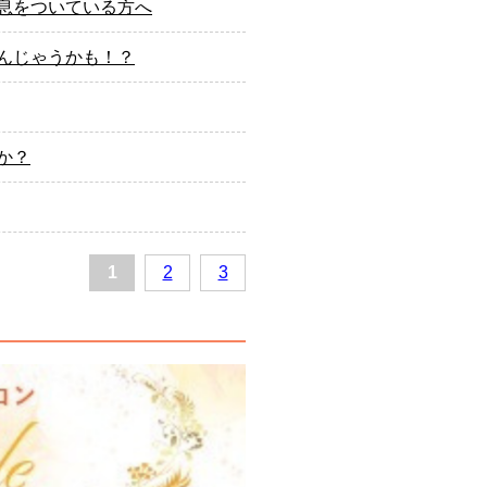
息をついている方へ
んじゃうかも！？
か？
1
2
3